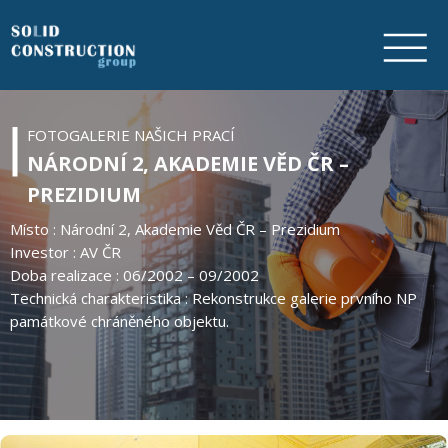
FOTOGALERIE NAŠICH PRACÍ
NÁRODNÍ 2, AKADEMIE VĚD ČR –
NAŠE
NAŠE
O
SLUŽBY
FOTOGALERIE
KONTAKTY
VYBAVENÍ
PRÁCE
NÁS
PREZIDIUM
Místo : Národní 2, Akademie Věd ČR – Prezidium
Investor : AV ČR
Doba realizace : 06/2002 – 09/2002
Technická charakteristika : Rekonstrukce galerie prvního NP
památkové chráněného objektu.